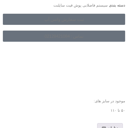
دسته بندی
سیستم فاضلابی پوش فیت سایلنت
ثبت سفارش واتس آپ
تماس : 02128421084
موجود در سایز های:
۵۰ تا ۱۱۰