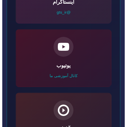
اینستاگرام
@gts_ir
یوتیوب
کانال آموزشی ما