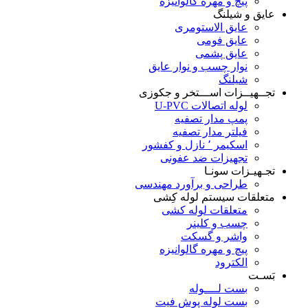
پیچ و مهره گالوانیزه
عایق و شیلنگ
عایق الاستومری
عایق فومی
عایق پشمی
نوار چسب و نوار عایق
شیلنگ
تجــهیــزات اســـتخر و جکوزی
لوله اتصالات U-PVC
پمپ مدار تصفیه
فیلتر مدار تصفیه
اسکیمر ٬ نازل و کفشور
تجهیزات ضد عفونی
تجـهیـزات سونـا
طراحی و برآورد مهندسی
متعلقات سیستم لوله کِشی
متعلقات لوله کشی
چسب و کلینر
واشر و گسکت
پیچ و مهره گالوانیزه
الکترود
بَسـت
بست لــــوله
بست لوله پوش فیت