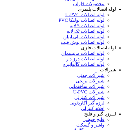
محصولات فارآب
لوله اتصالات پلیمری
لوله اتصالات U-PVC
لوله اتصالات پولیکا PVC
لوله اتصالات 5 لایه
لوله اتصالات تک لایه
لوله اتصالات پلی اتیلن
لوله اتصالات پوش فیت
لوله اتصالات فلزی
لوله اتصالات مانیسمان
لوله اتصالات درز دار
لوله اتصالات گالوانیزه
شیرآلات
شیرآلات چدنی
شیرآلات برنجی
شیرآلات ساختمانی
شیرآلات U-PVC
شیرآلات کنترلی
لرزه گیر آکاردئونی
اقلام کنترلی
لــرزه گیر و فلنج
فلنج جوشی
واشر و گسکت