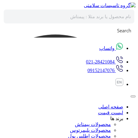
پرش
به
محتوا
Search
واتساپ
021-28421084
09152147076
صفحه اصلی
لیست قیمت
برند ها
محصولات پیمتاش
محصولات پلیمرتوس
محصولات اطلس پول