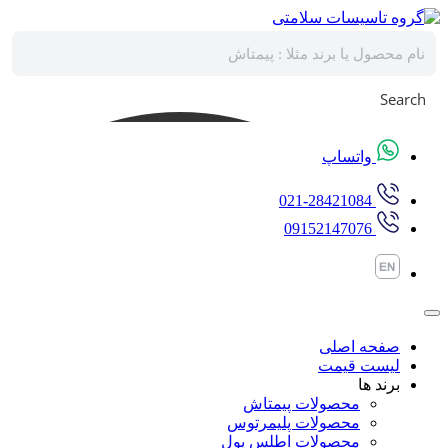
پرش
به
محتوا
Search
واتساپ
021-28421084
09152147076
صفحه اصلی
لیست قیمت
برند ها
محصولات پیمتاش
محصولات پلیمرتوس
محصولات اطلس پول