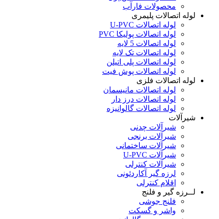
محصولات فارآب
لوله اتصالات پلیمری
لوله اتصالات U-PVC
لوله اتصالات پولیکا PVC
لوله اتصالات 5 لایه
لوله اتصالات تک لایه
لوله اتصالات پلی اتیلن
لوله اتصالات پوش فیت
لوله اتصالات فلزی
لوله اتصالات مانیسمان
لوله اتصالات درز دار
لوله اتصالات گالوانیزه
شیرآلات
شیرآلات چدنی
شیرآلات برنجی
شیرآلات ساختمانی
شیرآلات U-PVC
شیرآلات کنترلی
لرزه گیر آکاردئونی
اقلام کنترلی
لــرزه گیر و فلنج
فلنج جوشی
واشر و گسکت