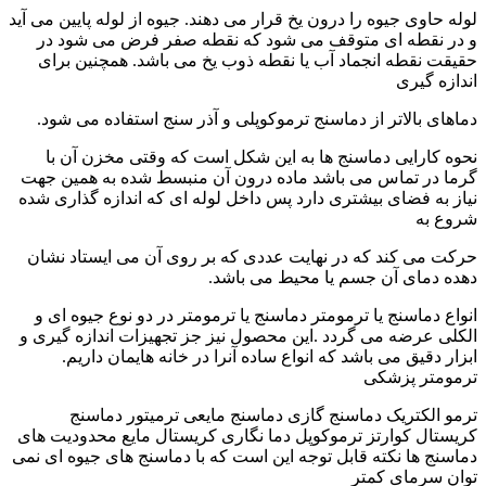
لوله حاوی جیوه را درون یخ قرار می دهند. جیوه از لوله پایین می آید
و در نقطه ای متوقف می شود که نقطه صفر فرض می شود در
حقیقت نقطه انجماد آب یا نقطه ذوب یخ می باشد. همچنین برای
اندازه گیری
دماهای بالاتر از دماسنج ترموکوپلی و آذر سنج استفاده می شود.
نحوه کارایی دماسنج ها به این شکل است که وقتی مخزن آن با
گرما در تماس می باشد ماده درون آن منبسط شده به همین جهت
نیاز به فضای بیشتری دارد پس داخل لوله ای که اندازه گذاری شده
شروع به
حرکت می کند که در نهایت عددی که بر روی آن می ایستاد نشان
دهده دمای آن جسم یا محیط می باشد.
انواع دماسنج یا ترمومتر دماسنج یا ترمومتر در دو نوع جیوه ای و
الکلی عرضه می گردد .این محصول نیز جز تجهیزات اندازه گیری و
ابزار دقیق می باشد که انواع ساده آنرا در خانه هایمان داریم.
ترمومتر پزشکی
ترمو الکتریک دماسنج گازی دماسنج مایعی ترمیتور دماسنج
کریستال کوارتز ترموکوپل دما نگاری کریستال مایع محدودیت های
دماسنج ها نکته قابل توجه این است که با دماسنج های جیوه ای نمی
توان سرمای کمتر