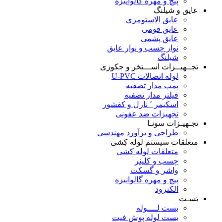
پیچ و مهره گالوانیزه
عایق و شیلنگ
عایق الاستومری
عایق فومی
عایق پشمی
نوار چسب و نوار عایق
شیلنگ
تجــهیــزات اســـتخر و جکوزی
لوله اتصالات U-PVC
پمپ مدار تصفیه
فیلتر مدار تصفیه
اسکیمر ٬ نازل و کفشور
تجهیزات ضد عفونی
تجـهیـزات سونـا
طراحی و برآورد مهندسی
متعلقات سیستم لوله کِشی
متعلقات لوله کشی
چسب و کلینر
واشر و گسکت
پیچ و مهره گالوانیزه
الکترود
بَسـت
بست لــــوله
بست لوله پوش فیت