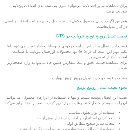
برای مشاهده سایر اتصالات، می‌توانید سری به دسته‌بندی اتصالات پنج‌لایه
نیوپایپ بزنید.
همچنین اگر به دنبال محصول مکمل هستید،
تبدیل روپیچ نیوپایپ
انتخاب مناسبی
در کنار تبدیل‌هاست.
قیمت تبدیل روپیچ توپیچ نیوپایپ در GTS
قیمت این اتصال بر اساس سایز، موجودی و نوسانات بازار تعیین می‌شود. اما
نکته مهم این است که در GTS تنها محصولات اورجینال نیوپایپ با ضمانت
اصالت کالا ارائه می‌شود.
برای مشاهده قیمت دقیق و ثبت سفارش همین حالا می‌توانید وارد صفحه زیر
شوید:
مشاهده قیمت و خرید
تبدیل روپیچ توپیچ نیوپایپ
نحوه نصب تبدیل روپیچ توپیچ
نصب این اتصال پیچیده نیست و تنها با استفاده از ابزارهای معمولی می‌توانند
آن را به سیستم متصل کنند. رعایت موارد زیر کیفیت نصب را چند برابر می‌کند:
استفاده از نوار تفلون مناسب
سفت‌کردن استاندارد و اجتناب از فشار بیش از حد
انتخاب سایز صحیح مطابق لوله
استفاده از اتصالات هم‌خانواده نیوپایپ برای جلوگیری از نشتی