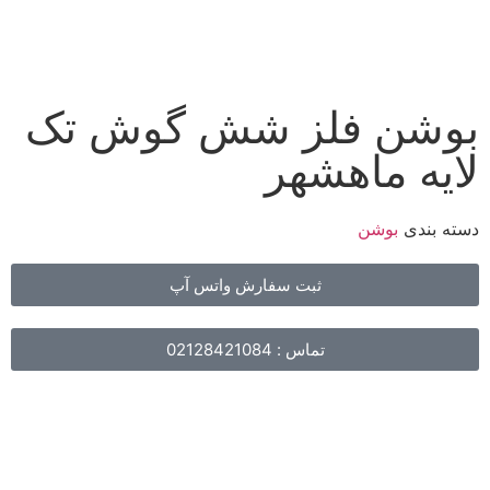
بوشن فلز شش گوش تک
لایه ماهشهر
دسته بندی
بوشن
ثبت سفارش واتس آپ
تماس : 02128421084