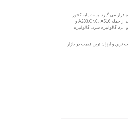
 ساختمانی و تأسیساتی مورد استفاده قرار می گیرد. بست پایه کنتور
شرکت گاز (Pipe Clamp) با تعداد انبوه از ورق آهن (CS-ST37) تولید می گردد، همچنین قابل تولید و عرضه از ورق های آهنی با آلیاژهای مختلف از جمله A283.Gr.C، A516 و
فید، مشکی و …)، گالوانیزه سرد، گالوانیزه
صنایع ساختمانی با مناسب ترین و ارزان ترین قیمت در بازار