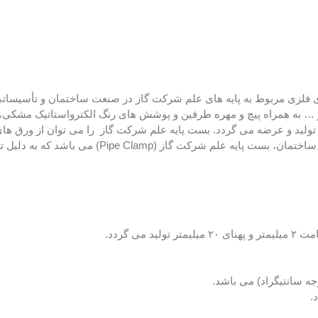
Pipe Cl) برای نگهداشت لوله های فلزی مربوط به پایه های علم شرکت گاز در صنعت ساختمان و 
 آهن با آلیاژهای متفاوت از جمله CS-ST37، A283.Gr.C، A516 و … به همراه پیچ و مهره طرفین و پوشش های رنگ الکتر
۳۱۶ و … نیز تولید نمود. یکی از پرکاربردترین از انواع بست در صنعت ساخت