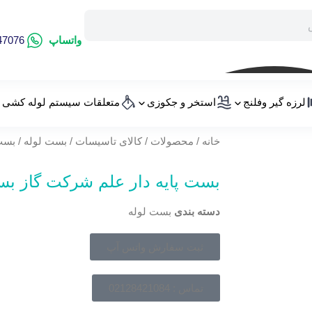
واتساپ
47076
لرزه گیر وفلنج
استخر و جکوزی
متعلقات سیستم لوله کشی
خانه
/
محصولات
/
کالای تاسیسات
/
بست لوله
/ بست
بست پایه دار علم شرکت گاز بس
دسته بندی
بست لوله
ثبت سفارش واتس آپ
تماس : 02128421084