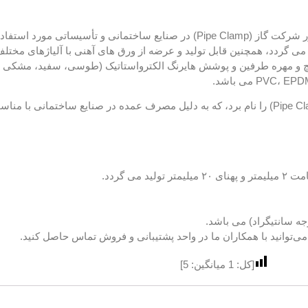
بست پایه کنتور شرکت گاز (Pipe Clamp) جهت نصب و نگهداری کنتور شرکت گاز (Pipe Clamp) در صنایع
نلس استیل با گریدهای SS.304، SS.316 و …، با پیچ و مهره طرفین و پوشش هایرنگ الکترواستاتیک (طوسی، س
از پرمصرف ترین بست ها، می توان بست پایه کنتور شرکت گاز (Pipe Clamp) را نام برد، که به دلیل مصرف عمده در 
می‌توانید با همکاران ما در واحد پشتیبانی و فروش
تماس حاصل کنید.
[کل:
1
میانگین:
5
]