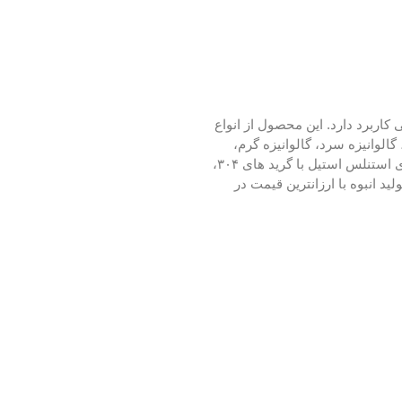
تأسیساتی کاربرد دارد. این محصول از انواع
واستاتیک مشکی، گالوانیزه سرد، گالوانیزه گرم،
داکرومات، کادمیوم، تلفن (PTFE) و … با روکش عایق PVC، EPDM تولید و عرضه می گردد. بست پایه علم شرکت گاز را می توان از ورق های استنلس استیل با گرید های ۳۰۴،
مان، بست پایه علم شرکت گاز (Pipe Clamp) می باشد که به دلیل تولید انبوه با ارزانترین قیمت در