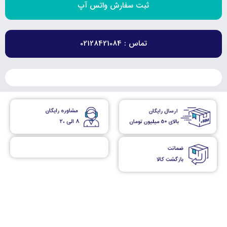
ثبت سفارش واتس آپ
تماس : 02128421084