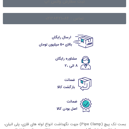
ثبت سفارش واتس آپ
تماس : 02128421084
بست تک پیچ (Pipe Clamp) جهت نگهداشت انواع لوله های فلزی، پلی اتیلن،