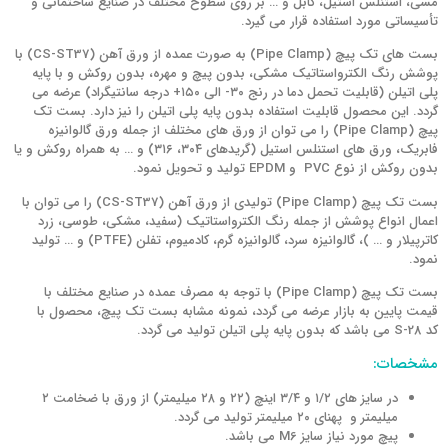
مسی، استنلس استیل، کابل و … بر روی سطوح مختلف در صنایع ساختمانی و
تأسیساتی مورد استفاده قرار می گیرد.
بست های تک پیچ (Pipe Clamp) به صورت عمده از
ورق آهن (CS-ST37)
با
پوشش رنگ الکترواستاتیک مشکی، بدون پیچ و مهره، بدون روکش و با پایه
پلی اتیلن (قابلیت تحمل دما در رنج ۳۰- الی ۱۵۰+ درجه سانتیگراد) عرضه می
گردد. این محصول قابلیت استفاده بدون پایه پلی اتیلن را نیز دارد. بست تک
پیچ (Pipe Clamp) را می توان از ورق های مختلف از جمله ورق گالوانیزه
فابریک،
ورق های استنلس استیل
(گریدهای ۳۰۴، ۳۱۶) و … به همراه روکش و یا
بدون روکش از نوع
PVC
و EPDM تولید و تحویل نمود.
بست تک پیچ (Pipe Clamp) تولیدی از ورق آهن (CS-ST37) را می توان با
اعمال انواع پوشش از جمله
رنگ الکترواستاتیک
(سفید، مشکی، طوسی، زرد
کاترپیلار و … )، گالوانیزه سرد، گالوانیزه گرم، کادمیوم، تفلن (PTFE) و … تولید
نمود.
بست تک پیچ (Pipe Clamp) با توجه به مصرف عمده در صنایع مختلف با
قیمت پایین به بازار عرضه می گردد، نمونه مشابه بست تک پیچ، محصول با
کد
S-28
می باشد که بدون پایه پلی اتیلن تولید می گردد.
مشخصات:
در سایز های ۱/۲ و ۳/۴ اینچ (۲۲ و ۲۸ میلیمتر) از ورق با ضخامت ۲
میلیمتر و پهنای ۲۰ میلیمتر تولید می گردد.
پیچ مورد نیاز سایز M6 می باشد.