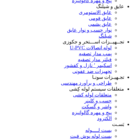
پیچ و مهره گالوانیزه
عایق و شیلنگ
عایق الاستومری
عایق فومی
عایق پشمی
نوار چسب و نوار عایق
شیلنگ
تجــهیــزات اســـتخر و جکوزی
لوله اتصالات U-PVC
پمپ مدار تصفیه
فیلتر مدار تصفیه
اسکیمر ٬ نازل و کفشور
تجهیزات ضد عفونی
تجـهیـزات سونـا
طراحی و برآورد مهندسی
متعلقات سیستم لوله کِشی
متعلقات لوله کشی
چسب و کلینر
واشر و گسکت
پیچ و مهره گالوانیزه
الکترود
بَسـت
بست لــــوله
بست لوله پوش فیت