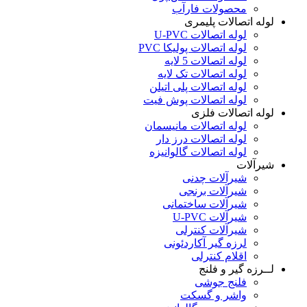
محصولات فارآب
لوله اتصالات پلیمری
لوله اتصالات U-PVC
لوله اتصالات پولیکا PVC
لوله اتصالات 5 لایه
لوله اتصالات تک لایه
لوله اتصالات پلی اتیلن
لوله اتصالات پوش فیت
لوله اتصالات فلزی
لوله اتصالات مانیسمان
لوله اتصالات درز دار
لوله اتصالات گالوانیزه
شیرآلات
شیرآلات چدنی
شیرآلات برنجی
شیرآلات ساختمانی
شیرآلات U-PVC
شیرآلات کنترلی
لرزه گیر آکاردئونی
اقلام کنترلی
لــرزه گیر و فلنج
فلنج جوشی
واشر و گسکت