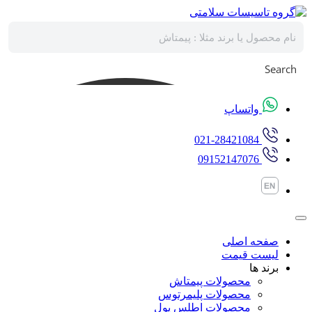
پرش
به
محتوا
Search
واتساپ
021-28421084
09152147076
صفحه اصلی
لیست قیمت
برند ها
محصولات پیمتاش
محصولات پلیمرتوس
محصولات اطلس پول