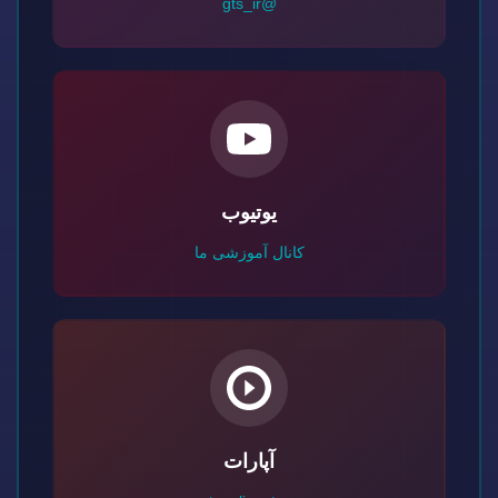
@gts_ir
یوتیوب
کانال آموزشی ما
آپارات