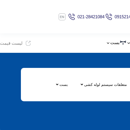
021-28421084
091521
بست
لیست قیمت
متعلقات سیستم لوله کشی
بست