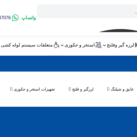
واتساپ
47076
لرزه گیر وفلنج
استخر و جکوزی
متعلقات سیستم لوله کشی
و بورس پخش لوله و اتصالات در مشهد کجاست؟
عایق و شیلنگ
لرزگیر و فلنج
تجهیزات استخر و جکوزی