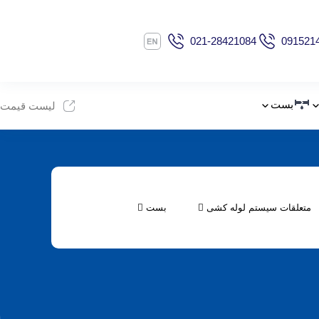
021-28421084
091521
بست
لیست قیمت
متعلقات سیستم لوله کشی
بست