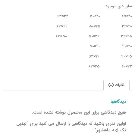
سایز های موجود:
20×25 20×50 32×63
20×32 25×50 40×63
25×32 32×50 50×63
20×40 40×50
25×40 20×63
32×40 25×63
نظرات (0)
دیدگاهها
هیچ دیدگاهی برای این محصول نوشته نشده است.
اولین نفری باشید که دیدگاهی را ارسال می کنید برای “تبدیل
تک لایه ماهشهر”