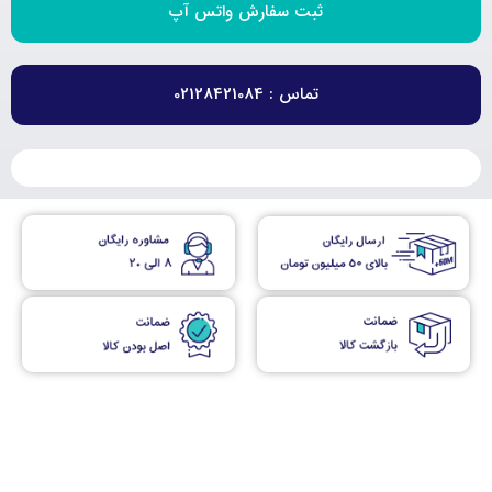
ثبت سفارش واتس آپ
تماس : 02128421084