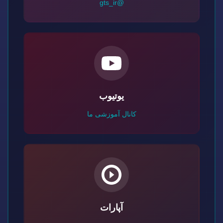
@gts_ir
یوتیوب
کانال آموزشی ما
آپارات