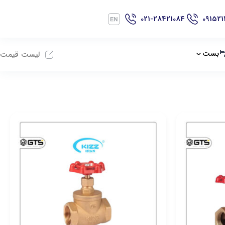
021-28421084
091521
بست
لیست قیمت