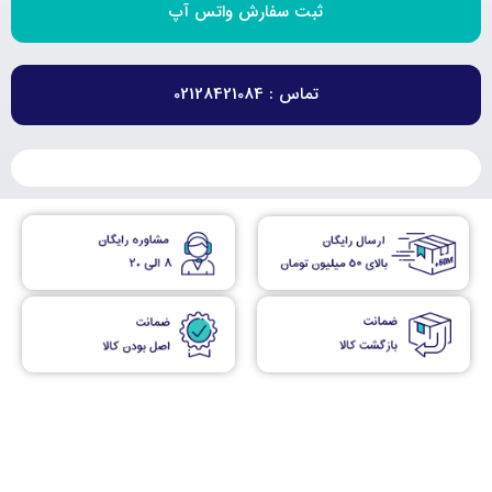
ثبت سفارش واتس آپ
تماس : 02128421084