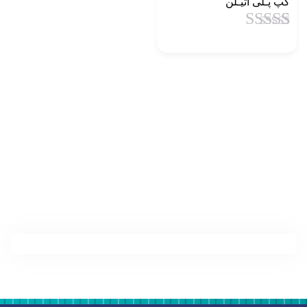
کپ پـلی اتیـلن
1
امتیاز
4.5
از
5 امتیاز
مشتری