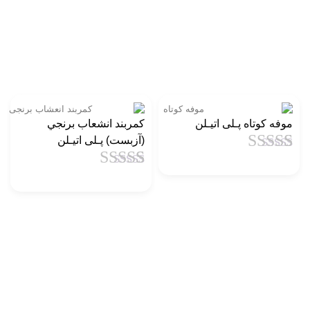
موفه کوتاه پـلی اتیـلن
کمربند انشعاب برنجي
(آزبست) پـلی اتیـلن
1
امتیاز
4.5
از
5 امتیاز
1
امتیاز
4.5
از
مشتری
5 امتیاز
مشتری